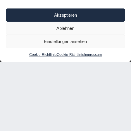
NEWS
Akzeptieren
Ablehnen
Einstellungen ansehen
Cookie-Richtlinie
Cookie-Richtlinie
Impressum
Black Friday Deals für dein Business
Eine Liste an Tools für den Business Alltag, die ihr
zum Black Friday im Angebot erhält.
WEITERLESEN »
November 29, 2024